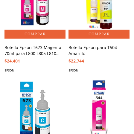
Botella Epson T673 Magenta
Botella Epson para T504
70ml para L800 L805 L810
Amarillo
L850 L1800
$24.401
$22.744
EPSON
EPSON