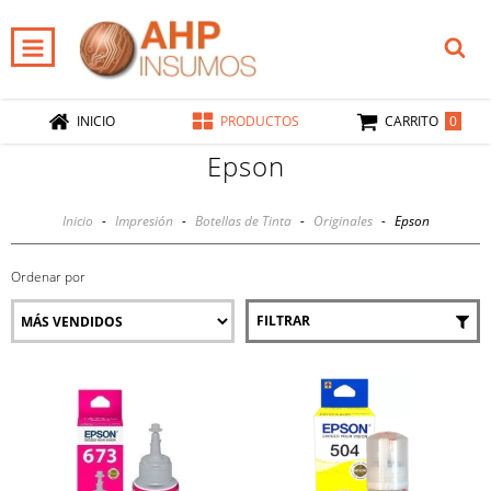
0
INICIO
PRODUCTOS
CARRITO
Epson
Inicio
-
Impresión
-
Botellas de Tinta
-
Originales
-
Epson
Ordenar por
FILTRAR