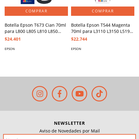
Botella Epson T673 Cian 70ml
Botella Epson T544 Magenta
para L800 L805 L810 L850
70ml para L3110 L3150 L5190
L1800
L3210
$24.401
$22.744
EPSON
EPSON
NEWSLETTER
Aviso de Novedades por Mail